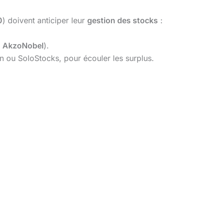
0
) doivent anticiper leur
gestion des stocks
:
s
AkzoNobel
).
ou SoloStocks, pour écouler les surplus.