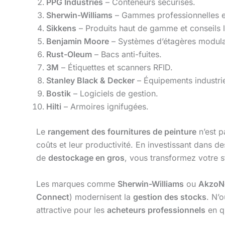
PPG Industries
– Conteneurs sécurisés.
Sherwin-Williams
– Gammes professionnelles e
Sikkens
– Produits haut de gamme et conseils l
Benjamin Moore
– Systèmes d’étagères modula
Rust-Oleum
– Bacs anti-fuites.
3M
– Étiquettes et scanners RFID.
Stanley Black & Decker
– Équipements industrie
Bostik
– Logiciels de gestion.
Hilti
– Armoires ignifugées.
Le
rangement des fournitures de peinture
n’est p
coûts et leur productivité. En investissant dans 
de
destockage en gros
, vous transformez votre s
Les marques comme
Sherwin-Williams
ou
AkzoN
Connect
) modernisent la
gestion des stocks
. N’o
attractive pour les
acheteurs professionnels
en qu