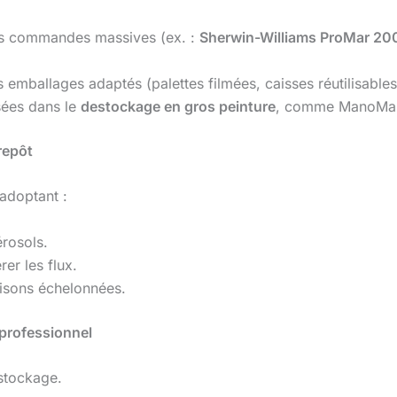
es commandes massives (ex. :
Sherwin-Williams ProMar 20
emballages adaptés (palettes filmées, caisses réutilisable
sées dans le
destockage en gros peinture
, comme ManoMan 
repôt
 adoptant :
rosols.
er les flux.
aisons échelonnées.
professionnel
 stockage.