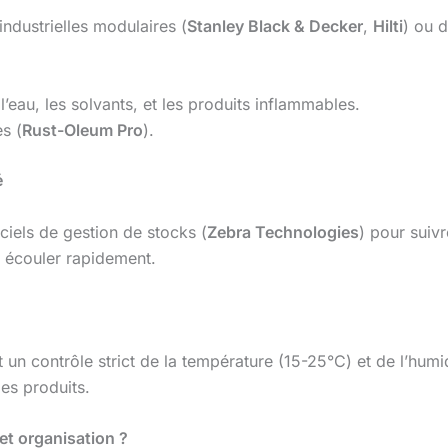
industrielles modulaires (
Stanley Black & Decker
,
Hilti
) ou d
l’eau, les solvants, et les produits inflammables.
s (
Rust-Oleum Pro
).
é
iciels de gestion de stocks (
Zebra Technologies
) pour suivr
à écouler rapidement.
 un contrôle strict de la température (15-25°C) et de l’hum
des produits.
t organisation ?