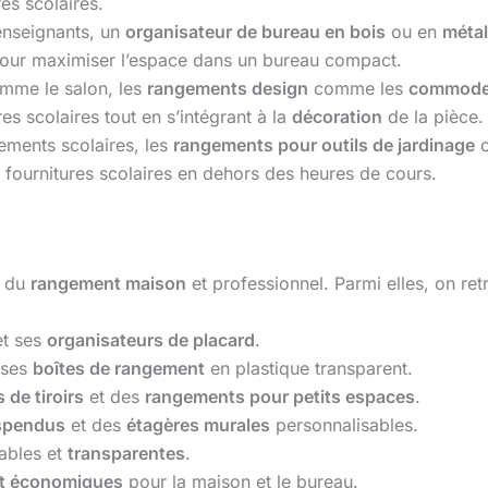
es scolaires.
 enseignants, un
organisateur de bureau en bois
ou en
métal
pour maximiser l’espace dans un bureau compact.
mme le salon, les
rangements design
comme les
commode
es scolaires tout en s’intégrant à la
décoration
de la pièce.
sements scolaires, les
rangements pour outils de jardinage
o
 fournitures scolaires en dehors des heures de cours.
e du
rangement maison
et professionnel. Parmi elles, on ret
t ses
organisateurs de placard
.
 ses
boîtes de rangement
en plastique transparent.
 de tiroirs
et des
rangements pour petits espaces
.
spendus
et des
étagères murales
personnalisables.
ables et
transparentes
.
t économiques
pour la maison et le bureau.