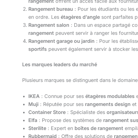
rangement
offrent un accès facile aux fournitur
Rangement bureau
: Pour les étudiants ou les
en ordre. Les
étagères d’angle
sont parfaites 
Rangement salon
: Dans un espace partagé co
rangement
peuvent servir à ranger les fournitur
Rangement garage ou jardin
: Pour les établis
sportifs
peuvent également servir à stocker les
Les marques leaders du marché
Plusieurs marques se distinguent dans le domain
IKEA
: Connue pour ses
étagères modulables
e
Muji
: Réputée pour ses
rangements design
et
Container Store
: Spécialiste des
organisateurs
Elfa
: Propose des systèmes de
rangement su
Sterilite
: Expert en
boîtes de rangement
empil
Rubbermaid
: Offre des solutions de
rangemen