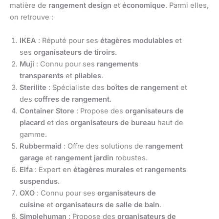
matière de
rangement design
et
économique
. Parmi elles,
on retrouve :
IKEA
: Réputé pour ses
étagères modulables
et
ses
organisateurs de tiroirs
.
Muji
: Connu pour ses
rangements
transparents
et
pliables
.
Sterilite
: Spécialiste des
boîtes de rangement
et
des
coffres de rangement
.
Container Store
: Propose des
organisateurs de
placard
et des
organisateurs de bureau
haut de
gamme.
Rubbermaid
: Offre des solutions de
rangement
garage
et
rangement jardin
robustes.
Elfa
: Expert en
étagères murales
et
rangements
suspendus
.
OXO
: Connu pour ses
organisateurs de
cuisine
et
organisateurs de salle de bain
.
Simplehuman
: Propose des
organisateurs de