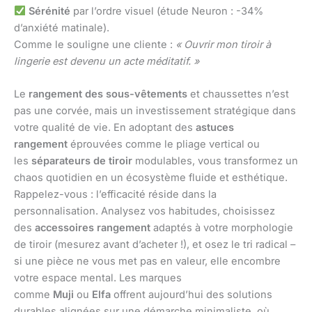
Sérénité
par l’ordre visuel (étude Neuron : -34%
d’anxiété matinale).
Comme le souligne une cliente :
« Ouvrir mon tiroir à
lingerie est devenu un acte méditatif. »
Le
rangement des sous-vêtements
et chaussettes n’est
pas une corvée, mais un investissement stratégique dans
votre qualité de vie. En adoptant des
astuces
rangement
éprouvées comme le pliage vertical ou
les
séparateurs de tiroir
modulables, vous transformez un
chaos quotidien en un écosystème fluide et esthétique.
Rappelez-vous : l’efficacité réside dans la
personnalisation. Analysez vos habitudes, choisissez
des
accessoires rangement
adaptés à votre morphologie
de tiroir (mesurez avant d’acheter !), et osez le tri radical –
si une pièce ne vous met pas en valeur, elle encombre
votre espace mental. Les marques
comme
Muji
ou
Elfa
offrent aujourd’hui des solutions
durables alignées sur une démarche minimaliste, où