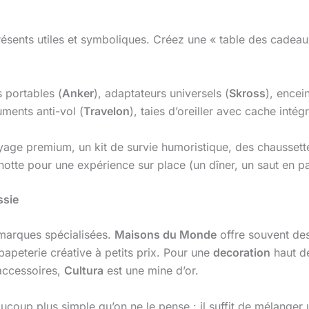
ésents utiles et symboliques. Créez une « table des cadea
 portables (
Anker
), adaptateurs universels (
Skross
), encei
uments anti-vol (
Travelon
), taies d’oreiller avec cache intégr
yage premium, un kit de survie humoristique, des chaussett
notte pour une expérience sur place (un dîner, un saut en p
ssie
 marques spécialisées.
Maisons du Monde
offre souvent de
papeterie créative à petits prix. Pour une
decoration
haut 
 accessoires,
Cultura
est une mine d’or.
aucoup plus simple qu’on ne le pense : il suffit de mélange