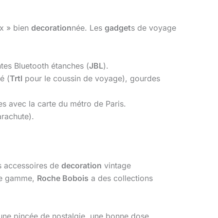
ux » bien
decoration
née. Les
gadget
s de voyage
ntes Bluetooth étanches (
JBL
).
é (
Trtl
pour le coussin de voyage), gourdes
es avec la carte du métro de Paris.
arachute).
s accessoires de
decoration
vintage
de gamme,
Roche Bobois
a des collections
r une pincée de nostalgie, une bonne dose