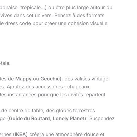
aponaise, tropicale…) ou être plus large autour du
nvives dans cet univers. Pensez à des formats
le dress code pour créer une cohésion visuelle
tale.
lles de
Mappy
ou
Geochic
), des valises vintage
es. Ajoutez des accessoires : chapeaux
s instantanées pour que les invités repartent
e centre de table, des globes terrestres
ge (
Guide du Routard
,
Lonely Planet
). Suspendez
ernes (
IKEA
) créera une atmosphère douce et