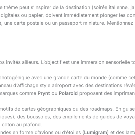
 thème peut s’inspirer de la destination (soirée italienne, j
, digitales ou papier, doivent immédiatement plonger les co
é, une carte postale ou un passeport miniature. Mentionnez 
s invités ailleurs. L’objectif est une immersion sensorielle to
 photogénique avec une grande carte du monde (comme ce
neau d’affichage style aéroport avec des destinations rêvé
Des marques comme
Prynt
ou
Polaroid
proposent des imprimante
motifs de cartes géographiques ou des roadmaps. En guise d
iques), des boussoles, des empilements de guides de voya
 coton au plafond.
ndes en forme d’avions ou d’étoiles (
Lumigram
) et des lant