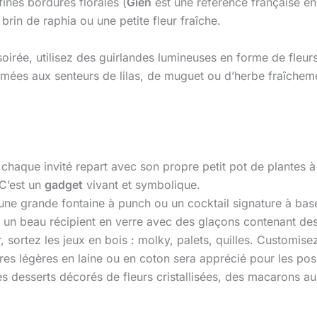
fines bordures florales (
Gien
est une référence française en
brin de raphia ou une petite fleur fraîche.
soirée, utilisez des guirlandes lumineuses en forme de fleur
rfumées aux senteurs de lilas, de muguet ou d’herbe fraî
 chaque invité repart avec son propre petit pot de plantes à
 C’est un
gadget
vivant et symbolique.
une grande fontaine à punch ou un cocktail signature à base
 un beau récipient en verre avec des glaçons contenant des
eur, sortez les jeux en bois : molky, palets, quilles. Custom
ures légères en laine ou en coton sera apprécié pour les pos
s desserts décorés de fleurs cristallisées, des macarons au