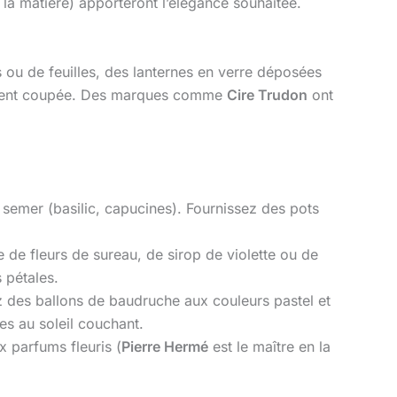
 la matière) apporteront l’élégance souhaitée.
s ou de feuilles, des lanternes en verre déposées
chement coupée. Des marques comme
Cire Trudon
ont
 semer (basilic, capucines). Fournissez des pots
 de fleurs de sureau, de sirop de violette ou de
 pétales.
isez des ballons de baudruche aux couleurs pastel et
es au soleil couchant.
x parfums fleuris (
Pierre Hermé
est le maître en la