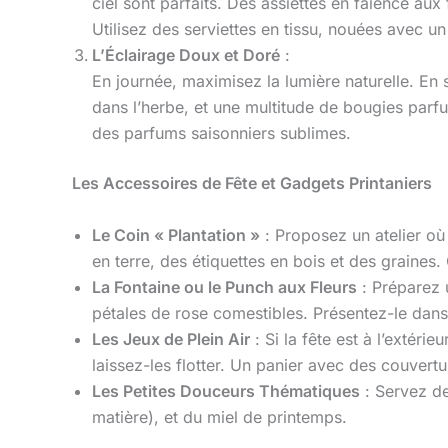
ciel sont parfaits. Des assiettes en faïence aux 
Utilisez des serviettes en tissu, nouées avec un 
L’Éclairage Doux et Doré
:
En journée, maximisez la lumière naturelle. En 
dans l’herbe, et une multitude de bougies pa
des parfums saisonniers sublimes.
Les Accessoires de Fête et Gadgets Printaniers
Le Coin « Plantation »
: Proposez un atelier où
en terre, des étiquettes en bois et des graines.
La Fontaine ou le Punch aux Fleurs
: Préparez 
pétales de rose comestibles. Présentez-le dans
Les Jeux de Plein Air
: Si la fête est à l’extéri
laissez-les flotter. Un panier avec des couvert
Les Petites Douceurs Thématiques
: Servez de
matière), et du miel de printemps.