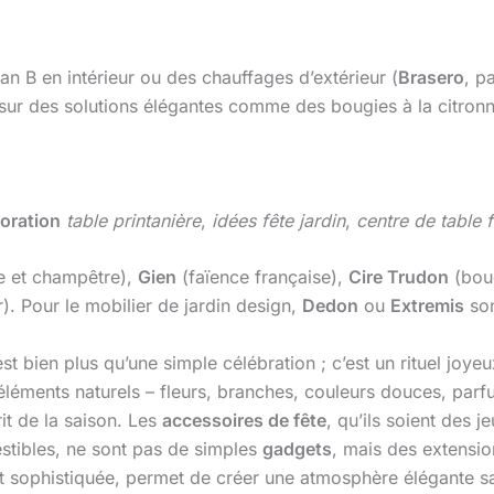
an B en intérieur ou des chauffages d’extérieur (
Brasero
, p
z sur des solutions élégantes comme des bougies à la citronne
oration
table printanière
,
idées fête jardin
,
centre de table f
e et champêtre),
Gien
(faïence française),
Cire Trudon
(bou
). Pour le mobilier de jardin design,
Dedon
ou
Extremis
son
t bien plus qu’une simple célébration ; c’est un rituel joye
 éléments naturels – fleurs, branches, couleurs douces, pa
it de la saison. Les
accessoires de fête
, qu’ils soient des j
estibles, ne sont pas de simples
gadgets
, mais des extensio
 et sophistiquée, permet de créer une atmosphère élégante s