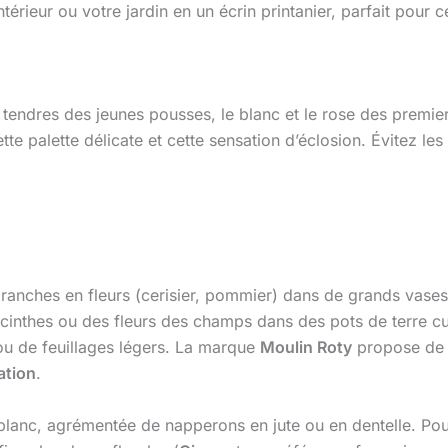
ieur ou votre jardin en un écrin printanier, parfait pour cé
endres des jeunes pousses, le blanc et le rose des premiers 
ette palette délicate et cette sensation d’éclosion. Évitez les 
 des branches en fleurs (cerisier, pommier) dans de grands v
jacinthes ou des fleurs des champs dans des pots de terre cu
ou de feuillages légers. La marque
Moulin Roty
propose de 
ation
.
anc, agrémentée de napperons en jute ou en dentelle. Pour l