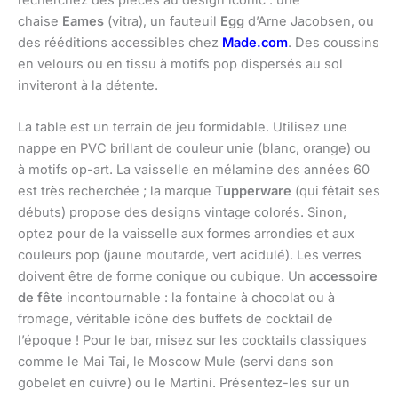
recherchez des pièces au design iconic : une
chaise
Eames
(vitra), un fauteuil
Egg
d’Arne Jacobsen, ou
des rééditions accessibles chez
Made.com
. Des coussins
en velours ou en tissu à motifs pop dispersés au sol
inviteront à la détente.
La table est un terrain de jeu formidable. Utilisez une
nappe en PVC brillant de couleur unie (blanc, orange) ou
à motifs op-art. La vaisselle en mélamine des années 60
est très recherchée ; la marque
Tupperware
(qui fêtait ses
débuts) propose des designs vintage colorés. Sinon,
optez pour de la vaisselle aux formes arrondies et aux
couleurs pop (jaune moutarde, vert acidulé). Les verres
doivent être de forme conique ou cubique. Un
accessoire
de fête
incontournable : la fontaine à chocolat ou à
fromage, véritable icône des buffets de cocktail de
l’époque ! Pour le bar, misez sur les cocktails classiques
comme le Mai Tai, le Moscow Mule (servi dans son
gobelet en cuivre) ou le Martini. Présentez-les sur un