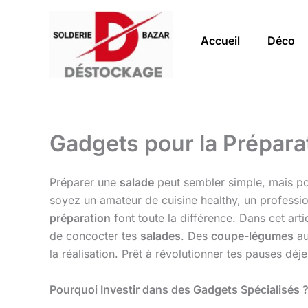
Aller
au
Accueil
Déco
contenu
Gadgets pour la Prépar
Préparer une
salade
peut sembler simple, mais pour
soyez un amateur de cuisine healthy, un professi
préparation
font toute la différence. Dans cet art
de concocter tes
salades
. Des
coupe-légumes
a
la réalisation. Prêt à révolutionner tes pauses déj
Pourquoi Investir dans des Gadgets Spécialisés 