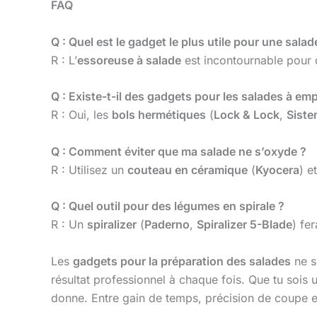
FAQ
Q : Quel est le gadget le plus utile pour une salad
R : L’
essoreuse à salade
est incontournable pour d
Q : Existe-t-il des gadgets pour les salades à emp
R : Oui, les
bols hermétiques
(
Lock & Lock
,
Sist
Q : Comment éviter que ma salade ne s’oxyde ?
R : Utilisez un
couteau en céramique
(
Kyocera
) e
Q : Quel outil pour des légumes en spirale ?
R : Un
spiralizer
(
Paderno
,
Spiralizer 5-Blade
) fer
Les
gadgets pour la préparation des salades
ne s
résultat professionnel à chaque fois. Que tu sois
donne. Entre gain de temps, précision de coupe e