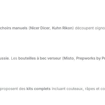
choirs manuels
(
Nicer Dicer
,
Kuhn Rikon
) découpent oigno
ussie
. Les
bouteilles à bec verseur
(
Misto
,
Prepworks by P
proposent des
kits complets
incluant couteaux, râpes et c