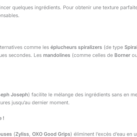
incer quelques ingrédients. Pour obtenir une texture parfai
ensables.
alternatives comme les
éplucheurs spiralizers
(de type
Spira
lques secondes. Les
mandolines
(comme celles de
Borner
o
seph Joseph
) facilite le mélange des ingrédients sans en 
tures jusqu’au dernier moment.
 !
euses
(
Zyliss
,
OXO Good Grips
) éliminent l’excès d’eau en 