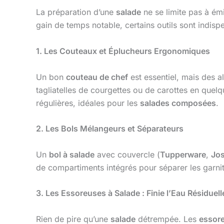
La préparation d’une
salade
ne se limite pas à ém
gain de temps notable, certains outils sont indisp
1. Les Couteaux et Éplucheurs Ergonomiques
Un bon
couteau de chef
est essentiel, mais des 
tagliatelles de courgettes ou de carottes en que
régulières, idéales pour les
salades composées
.
2. Les Bols Mélangeurs et Séparateurs
Un
bol à salade
avec couvercle (
Tupperware
,
Jo
de compartiments intégrés pour séparer les garni
3. Les Essoreuses à Salade : Finie l’Eau Résiduelle
Rien de pire qu’une
salade
détrempée. Les
essor