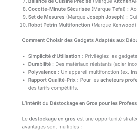
Balance de Cuisine Précise
(Marque
KitchenAi
Cocotte-Minute Sécurisée
(Marque
Tefal
) : A
Set de Mesures
(Marque
Joseph Joseph
) : Cu
Robot Pétrin Multifonction
(Marque
Kenwood
)
Comment Choisir des Gadgets Adaptés aux Débu
Simplicité d’Utilisation
: Privilégiez les gadgets
Durabilité
: Des matériaux résistants (acier ino
Polyvalence
: Un appareil multifonction (ex.
In
Rapport Qualité-Prix
: Pour les
acheteurs prof
des tarifs compétitifs.
L’Intérêt du Déstockage en Gros pour les Profes
Le
destockage en gros
est une opportunité strat
avantages sont multiples :