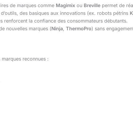
taires de marques comme
Magimix
ou
Breville
permet de réal
é d’outils, des basiques aux innovations (ex. robots pétrins
K
les renforcent la confiance des consommateurs débutants.
de nouvelles marques (
Ninja
,
ThermoPro
) sans engagement
es marques reconnues :
)