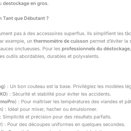
du
destockage en gros
.
n Tant que Débutant ?
ment pas à des accessoires superflus. Ils simplifient les t
Par exemple, un
thermomètre de cuisson
permet d’éviter la 
 sauces onctueuses. Pour les
professionnels du déstockage
es outils abordables, durables et polyvalents.
ng
) : Un bon couteau est la base. Privilégiez les modèles l
XO
) : Sécurité et stabilité pour éviter les accidents.
rmoPro
) : Pour maîtriser les températures des viandes et pât
n
) : Idéal pour mixer, hacher ou émulsionner.
 : Simplicité et précision pour des résultats parfaits.
r
) : Pour des découpes uniformes en quelques secondes.