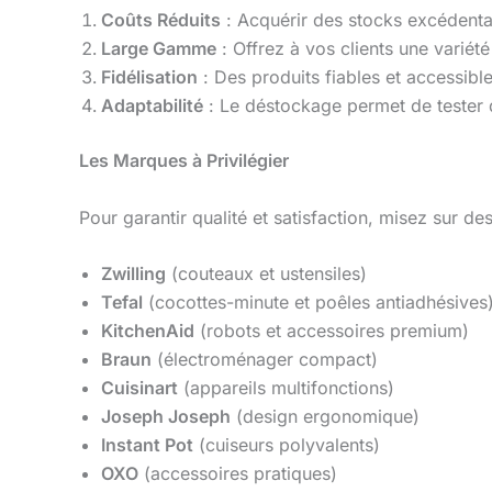
Coûts Réduits
: Acquérir des stocks excéden
Large Gamme
: Offrez à vos clients une variét
Fidélisation
: Des produits fiables et accessib
Adaptabilité
: Le déstockage permet de tester 
Les Marques à Privilégier
Pour garantir qualité et satisfaction, misez sur d
Zwilling
(couteaux et ustensiles)
Tefal
(cocottes-minute et poêles antiadhésives
KitchenAid
(robots et accessoires premium)
Braun
(électroménager compact)
Cuisinart
(appareils multifonctions)
Joseph Joseph
(design ergonomique)
Instant Pot
(cuiseurs polyvalents)
OXO
(accessoires pratiques)