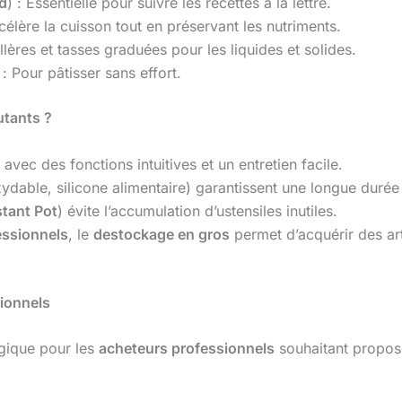
d
) : Essentielle pour suivre les recettes à la lettre.
ccélère la cuisson tout en préservant les nutriments.
illères et tasses graduées pour les liquides et solides.
 : Pour pâtisser sans effort.
tants ?
 avec des fonctions intuitives et un entretien facile.
xydable, silicone alimentaire) garantissent une longue durée
stant Pot
) évite l’accumulation d’ustensiles inutiles.
essionnels
, le
destockage en gros
permet d’acquérir des ar
sionnels
égique pour les
acheteurs professionnels
souhaitant propo