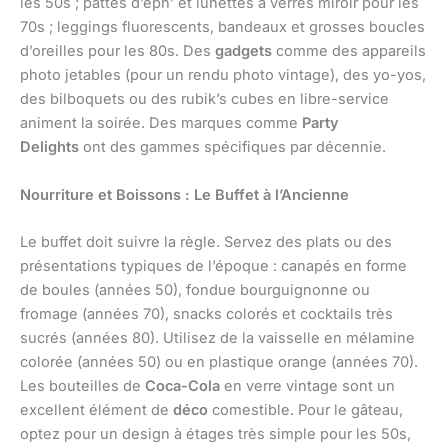
les 50s ; pattes d’eph’ et lunettes à verres miroir pour les
70s ; leggings fluorescents, bandeaux et grosses boucles
d’oreilles pour les 80s. Des
gadgets
comme des appareils
photo jetables (pour un rendu photo vintage), des yo-yos,
des bilboquets ou des rubik’s cubes en libre-service
animent la soirée. Des marques comme
Party
Delights
ont des gammes spécifiques par décennie.
Nourriture et Boissons : Le Buffet à l’Ancienne
Le buffet doit suivre la règle. Servez des plats ou des
présentations typiques de l’époque : canapés en forme
de boules (années 50), fondue bourguignonne ou
fromage (années 70), snacks colorés et cocktails très
sucrés (années 80). Utilisez de la vaisselle en mélamine
colorée (années 50) ou en plastique orange (années 70).
Les bouteilles de
Coca-Cola
en verre vintage sont un
excellent élément de
déco
comestible. Pour le gâteau,
optez pour un design à étages très simple pour les 50s,