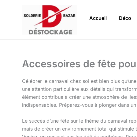
Aller
au
Accueil
Déco
contenu
Accessoires de fête pou
Célébrer le carnaval chez soi est bien plus qu’une
une attention particulière aux détails qui transfo
élément contribue à créer une atmosphère de liess
indispensables. Préparez-vous à plonger dans un un
Le succès d’une fête sur le thème du carnaval re
mais de créer un environnement total qui stimule 
Venise, en passant par les défilés caribéens. Pour