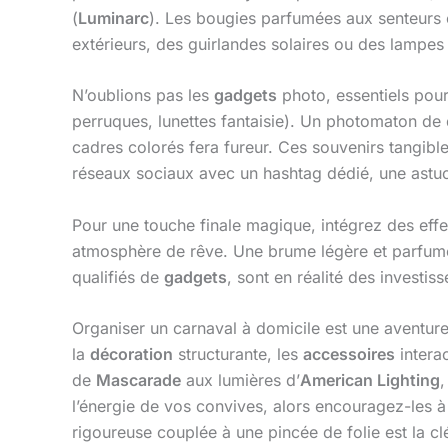
(
Luminarc
). Les bougies parfumées aux senteurs
extérieurs, des guirlandes solaires ou des lampes
N’oublions pas les
gadgets
photo, essentiels pour
perruques, lunettes fantaisie). Un photomaton d
cadres colorés fera fureur. Ces souvenirs tangibles
réseaux sociaux avec un hashtag dédié, une ast
Pour une touche finale magique, intégrez des effe
atmosphère de rêve. Une brume légère et parfumée
qualifiés de
gadgets
, sont en réalité des investi
Organiser un carnaval à domicile est une aventur
la
décoration
structurante, les
accessoires
interac
de
Mascarade
aux lumières d’
American Lighting
,
l’énergie de vos convives, alors encouragez-les à
rigoureuse couplée à une pincée de folie est la cl