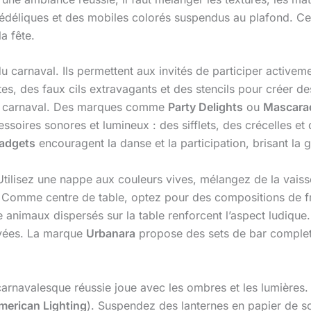
ychédéliques et des mobiles colorés suspendus au plafond. 
a fête.
 du carnaval. Ils permettent aux invités de participer activ
ttes, des faux cils extravagants et des stencils pour créer d
u carnaval. Des marques comme
Party Delights
ou
Mascara
ssoires sonores et lumineux : des sifflets, des crécelles et
adgets
encouragent la danse et la participation, brisant la
Utilisez une nappe aux couleurs vives, mélangez de la vaisse
. Comme centre de table, optez pour des compositions de fr
e animaux dispersés sur la table renforcent l’aspect ludiqu
rayées. La marque
Urbanara
propose des sets de bar complets
arnavalesque réussie joue avec les ombres et les lumières. 
merican Lighting
). Suspendez des lanternes en papier de s