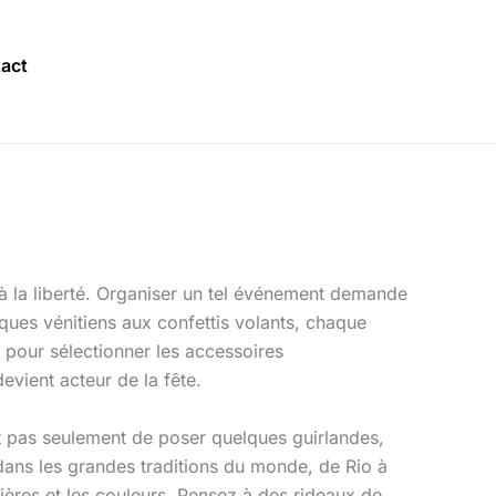
act
t à la liberté. Organiser un tel événement demande
sques vénitiens aux confettis volants, chaque
 pour sélectionner les accessoires
evient acteur de la fête.
it pas seulement de poser quelques guirlandes,
dans les grandes traditions du monde, de Rio à
tières et les couleurs. Pensez à des rideaux de