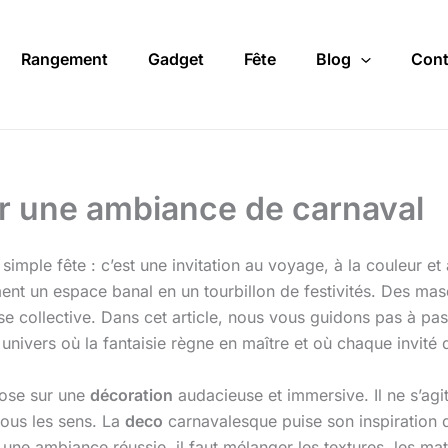
Rangement
Gadget
Fête
Blog
Cont
r une ambiance de carnaval
 simple fête : c’est une invitation au voyage, à la couleur e
rment un espace banal en un tourbillon de festivités. Des ma
e collective. Dans cet article, nous vous guidons pas à pas
ivers où la fantaisie règne en maître et où chaque invité d
pose sur une
décoration
audacieuse et immersive. Il ne s’ag
tous les sens. La
deco
carnavalesque puise son inspiration 
 une ambiance réussie, il faut mélanger les textures, les ma