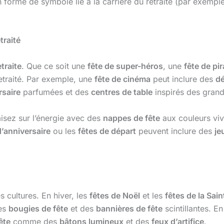
 forme de symbole lié à la carrière du retraité (par exempl
traité
etraite
. Que ce soit une
fête de super-héros
, une
fête de pi
retraité. Par exemple, une
fête de cinéma
peut inclure des
dé
rsaire
parfumées et des
centres de table
inspirés des grand
misez sur l’énergie avec des
nappes de fête
aux couleurs vi
d’anniversaire
ou les
fêtes de départ
peuvent inclure des
je
s cultures. En hiver, les
fêtes de Noël
et les
fêtes de la Sai
des
bougies de fête
et des
bannières de fête
scintillantes. En
ête
comme des
bâtons lumineux
et des
feux d’artifice
.