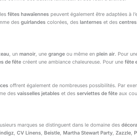
les
fêtes hawaïennes
peuvent également être adaptées à l’e
mme des
guirlandes
colorées, des
lanternes
et des
centres
teau
, un
manoir
, une
grange
ou même en
plein air
. Pour u
s de fête
créent une ambiance chaleureuse. Pour une
fête 
nces
offrent également de nombreuses possibilités. Par ex
me des
vaisselles jetables
et des
serviettes de fête
aux coul
lusieurs marques se distinguent dans le domaine des
décora
indigz
,
CV Linens
,
Beistle
,
Martha Stewart Party
,
Zazzle
,
P