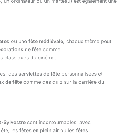
e, un ordinateur ou un marteau) est également une
rates
ou une
fête médiévale
, chaque thème peut
corations de fête
comme
s classiques du cinéma.
ves, des
serviettes de fête
personnalisées et
ux de fête
comme des quiz sur la carrière du
nt-Sylvestre
sont incontournables, avec
 été, les
fêtes en plein air
ou les
fêtes