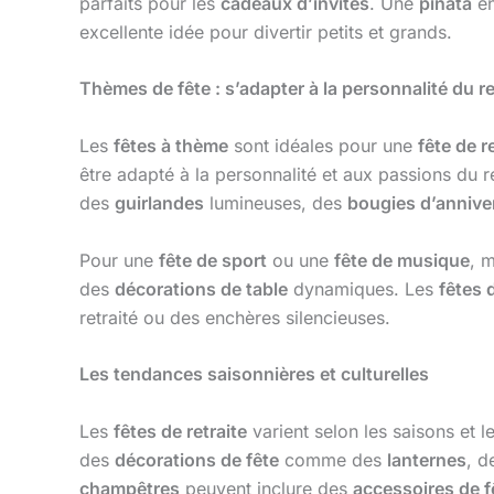
parfaits pour les
cadeaux d’invités
. Une
pinata
en
excellente idée pour divertir petits et grands.
Thèmes de fête : s’adapter à la personnalité du re
Les
fêtes à thème
sont idéales pour une
fête de r
être adapté à la personnalité et aux passions du 
des
guirlandes
lumineuses, des
bougies d’annive
Pour une
fête de sport
ou une
fête de musique
, 
des
décorations de table
dynamiques. Les
fêtes 
retraité ou des enchères silencieuses.
Les tendances saisonnières et culturelles
Les
fêtes de retraite
varient selon les saisons et le
des
décorations de fête
comme des
lanternes
, 
champêtres
peuvent inclure des
accessoires de f