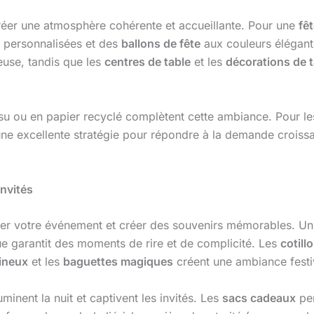
créer une atmosphère cohérente et accueillante. Pour une
fêt
personnalisées et des
ballons de fête
aux couleurs élégante
use, tandis que les
centres de table
et les
décorations de t
su ou en papier recyclé complètent cette ambiance. Pour l
une excellente stratégie pour répondre à la demande croiss
invités
mer votre événement et créer des souvenirs mémorables. U
e garantit des moments de rire et de complicité. Les
cotill
ineux
et les
baguettes magiques
créent une ambiance festi
uminent la nuit et captivent les invités. Les
sacs cadeaux
per