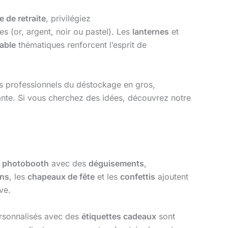
e de retraite
, privilégiez
s (or, argent, noir ou pastel). Les
lanternes
et
able
thématiques renforcent l’esprit de
es professionnels du déstockage en gros,
ante. Si vous cherchez des idées, découvrez notre
n
photobooth
avec des
déguisements
,
ons
, les
chapeaux de fête
et les
confettis
ajoutent
ve.
sonnalisés avec des
étiquettes cadeaux
sont