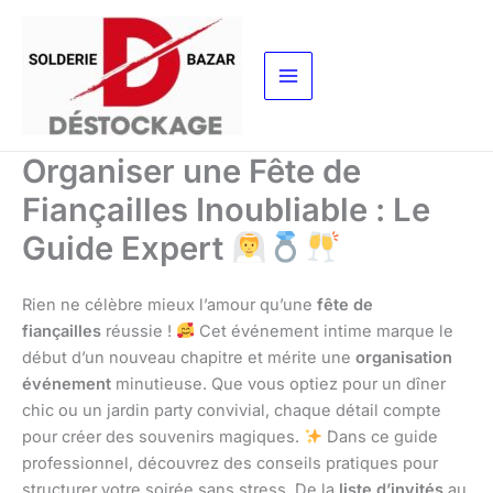
Aller
au
contenu
Organiser une Fête de
Fiançailles Inoubliable : Le
Guide Expert
Rien ne célèbre mieux l’amour qu’une
fête de
fiançailles
réussie !
Cet événement intime marque le
début d’un nouveau chapitre et mérite une
organisation
événement
minutieuse. Que vous optiez pour un dîner
chic ou un jardin party convivial, chaque détail compte
pour créer des souvenirs magiques.
Dans ce guide
professionnel, découvrez des conseils pratiques pour
structurer votre soirée sans stress. De la
liste d’invités
au