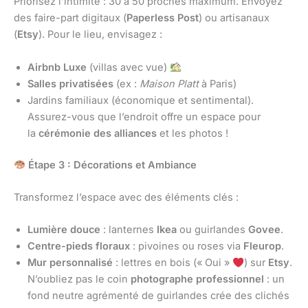
Priorisez l’intimité : 30 à 50 proches maximum. Envoyez
des faire-part digitaux (
Paperless Post
) ou artisanaux
(
Etsy
). Pour le lieu, envisagez :
Airbnb Luxe
(villas avec vue)
Salles privatisées
(ex :
Maison Platt
à Paris)
Jardins familiaux (économique et sentimental).
Assurez-vous que l’endroit offre un espace pour
la
cérémonie des alliances
et les photos !
Étape 3 : Décorations et Ambiance
Transformez l’espace avec des éléments clés :
Lumière douce
: lanternes
Ikea
ou guirlandes
Govee
.
Centre-pieds floraux
: pivoines ou roses via
Fleurop
.
Mur personnalisé
: lettres en bois (« Oui »
) sur
Etsy
.
N’oubliez pas le coin
photographe professionnel
: un
fond neutre agrémenté de guirlandes crée des clichés