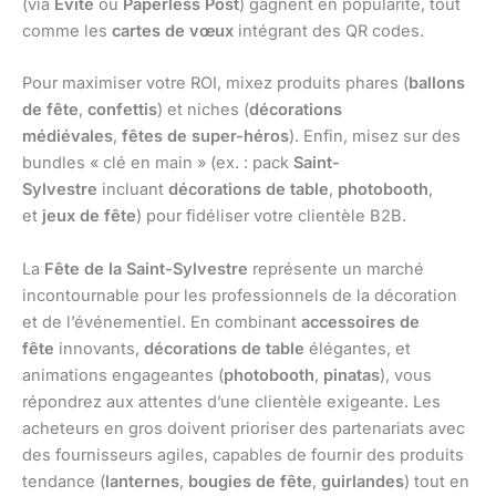
(via
Evite
ou
Paperless Post
) gagnent en popularité, tout
comme les
cartes de vœux
intégrant des QR codes.
Pour maximiser votre ROI, mixez produits phares (
ballons
de fête
,
confettis
) et niches (
décorations
médiévales
,
fêtes de super-héros
). Enfin, misez sur des
bundles « clé en main » (ex. : pack
Saint-
Sylvestre
incluant
décorations de table
,
photobooth
,
et
jeux de fête
) pour fidéliser votre clientèle B2B.
La
Fête de la Saint-Sylvestre
représente un marché
incontournable pour les professionnels de la décoration
et de l’événementiel. En combinant
accessoires de
fête
innovants,
décorations de table
élégantes, et
animations engageantes (
photobooth
,
pinatas
), vous
répondrez aux attentes d’une clientèle exigeante. Les
acheteurs en gros doivent prioriser des partenariats avec
des fournisseurs agiles, capables de fournir des produits
tendance (
lanternes
,
bougies de fête
,
guirlandes
) tout en