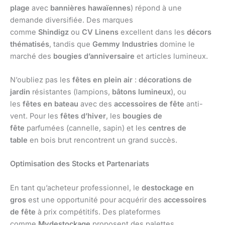
plage
avec
bannières hawaïennes
) répond à une
demande diversifiée. Des marques
comme
Shindigz
ou
CV Linens
excellent dans les
décors
thématisés
, tandis que
Gemmy Industries
domine le
marché des
bougies d’anniversaire
et articles lumineux.
N’oubliez pas les
fêtes en plein air
:
décorations de
jardin
résistantes (lampions,
bâtons lumineux
), ou
les
fêtes en bateau
avec des
accessoires de fête
anti-
vent. Pour les
fêtes d’hiver
, les
bougies de
fête
parfumées (cannelle, sapin) et les
centres de
table
en bois brut rencontrent un grand succès.
Optimisation des Stocks et Partenariats
En tant qu’acheteur professionnel, le
destockage en
gros
est une opportunité pour acquérir des
accessoires
de fête
à prix compétitifs. Des plateformes
comme
Mydestockage
proposent des palettes