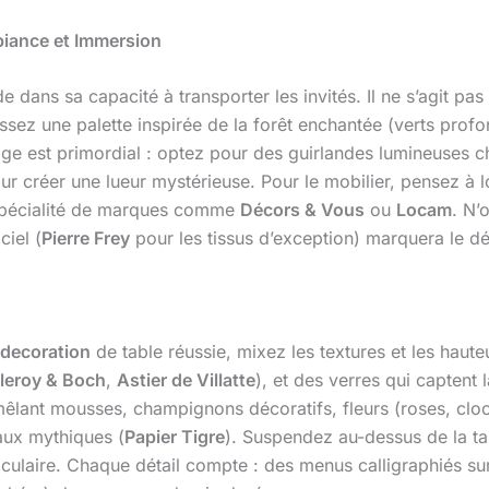
biance et Immersion
e dans sa capacité à transporter les invités. Il ne s’agit pa
sez une palette inspirée de la forêt enchantée (verts prof
rage est primordial : optez pour des guirlandes lumineuses 
ur créer une lueur mystérieuse. Pour le mobilier, pensez à 
 spécialité de marques comme
Décors & Vous
ou
Locam
. N’
ciel (
Pierre Frey
pour les tissus d’exception) marquera le d
decoration
de table réussie, mixez les textures et les haute
lleroy & Boch
,
Astier de Villatte
), et des verres qui captent
mêlant mousses, champignons décoratifs, fleurs (roses, cl
aux mythiques (
Papier Tigre
). Suspendez au-dessus de la ta
aculaire. Chaque détail compte : des menus calligraphiés su