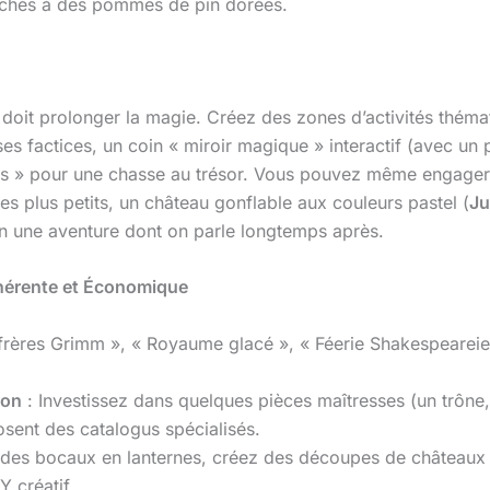
ochés à des pommes de pin dorées.
n doit prolonger la magie. Créez des zones d’activités thémat
s factices, un coin « miroir magique » interactif (avec un p
bois » pour une chasse au trésor. Vous pouvez même engage
 plus petits, un château gonflable aux couleurs pastel (
Ju
n une aventure dont on parle longtemps après.
ohérente et Économique
 frères Grimm », « Royaume glacé », « Féerie Shakespeareie
ion
: Investissez dans quelques pièces maîtresses (un trône,
sent des catalogus spécialisés.
des bocaux en lanternes, créez des découpes de châteaux d
Y créatif.