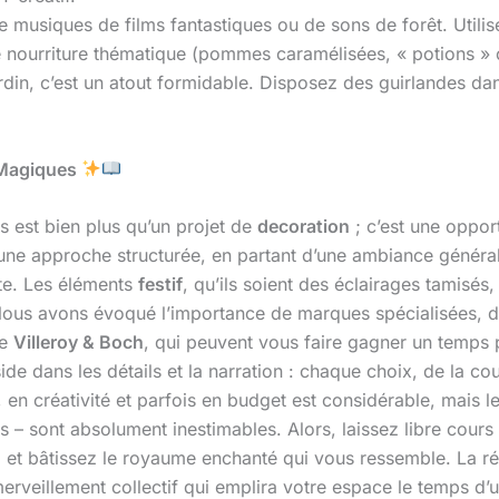
e musiques de films fantastiques ou de sons de forêt. Utilis
e nourriture thématique (pommes caramélisées, « potions » 
rdin, c’est un atout formidable. Disposez des guirlandes dan
s Magiques
s est bien plus qu’un projet de
decoration
; c’est une oppor
 une approche structurée, en partant d’une ambiance général
te. Les éléments
festif
, qu’ils soient des éclairages tamisés
. Nous avons évoqué l’importance de marques spécialisées, d
de
Villeroy & Boch
, qui peuvent vous faire gagner un temps p
de dans les détails et la narration : chaque choix, de la cou
s, en créativité et parfois en budget est considérable, mais
rs – sont absolument inestimables. Alors, laissez libre cour
, et bâtissez le royaume enchanté qui vous ressemble. La ré
merveillement collectif qui emplira votre espace le temps d’