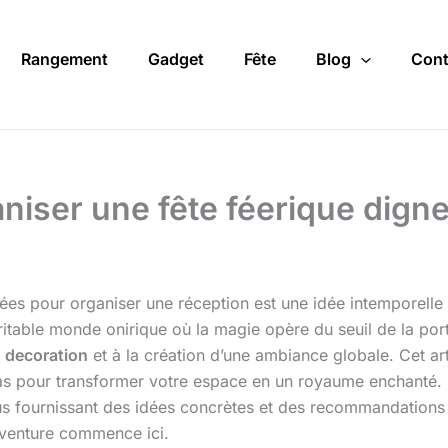
Rangement
Gadget
Fête
Blog
Cont
ganiser une fête féerique dig
es pour organiser une réception est une idée intemporelle q
éritable monde onirique où la magie opère du seuil de la port
a
decoration
et à la création d’une ambiance globale. Cet art
as pour transformer votre espace en un royaume enchanté. 
us fournissant des idées concrètes et des recommandations p
aventure commence ici.