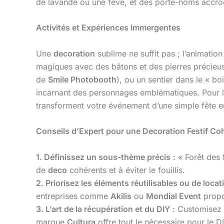
de lavande ou une fève, et des porte-noms accr
Activités et Expériences Immergentes
Une
decoration
sublime ne suffit pas ; l’animatio
magiques avec des bâtons et des pierres précieuse
de
Smile Photobooth
), ou un sentier dans le « 
incarnant des personnages emblématiques. Pour les
transforment votre événement d’une simple fête e
Conseils d’Expert pour une Decoration Festif C
1. Définissez un sous-thème précis
: « Forêt des
de
deco
cohérents et à éviter le fouillis.
2. Priorisez les éléments réutilisables ou de locat
entreprises comme
Akilis
ou
Mondial Event
propo
3. L’art de la récupération et du DIY
: Customisez 
marque
Cultura
offre tout le nécessaire pour le DI