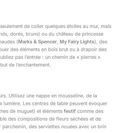
s seulement de coller quelques étoiles au mur, mais
onds, dorés, bruns) ou du château de princesse
chaudes (
Marks & Spencer
,
My Fairy Lights
), des
louer des éléments en bois brut ou à drapoir des
oubliez pas l’entrée : un chemin de « pierres »
ébut de l’enchantement.
urs. Utilisez une nappe en mousseline, de la
 la lumière. Les centres de table peuvent évoquer
oches de muguet) et éléments
festif
comme des
ble des compositions de fleurs séchées et de
r parchemin, des serviettes nouées avec un brin