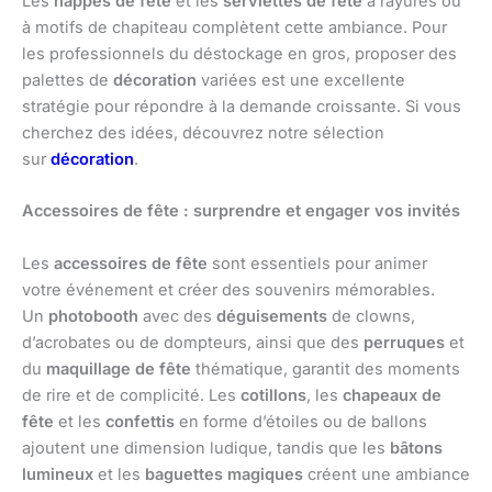
Les
nappes de fête
et les
serviettes de fête
à rayures ou
à motifs de chapiteau complètent cette ambiance. Pour
les professionnels du déstockage en gros, proposer des
palettes de
décoration
variées est une excellente
stratégie pour répondre à la demande croissante. Si vous
cherchez des idées, découvrez notre sélection
sur
décoration
.
Accessoires de fête : surprendre et engager vos invités
Les
accessoires de fête
sont essentiels pour animer
votre événement et créer des souvenirs mémorables.
Un
photobooth
avec des
déguisements
de clowns,
d’acrobates ou de dompteurs, ainsi que des
perruques
et
du
maquillage de fête
thématique, garantit des moments
de rire et de complicité. Les
cotillons
, les
chapeaux de
fête
et les
confettis
en forme d’étoiles ou de ballons
ajoutent une dimension ludique, tandis que les
bâtons
lumineux
et les
baguettes magiques
créent une ambiance