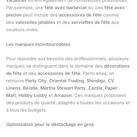
vacances
offrent également de nombreuses possibilités.
Par exemple, une
fête avec barbecue
ou une
fête avec
piscine
peut inclure des
accessoires de fête
comme
des
vaisselles jetables
et des
serviettes de fête
aux
couleurs vives.
Les marques incontournables
Pour répondre aux besoins des professionnels, plusieurs
marques se distinguent dans le domaine des
décorations
de fête
et des
accessoires de fête
. Parmi elles, on
retrouve
Party City
,
Oriental Trading
,
Shindigz
,
CV
Linens
,
Beistle
,
Martha Stewart Party
,
Zazzle
,
Paper
Mart
,
Hobby Lobby
et
Amazon
. Ces marques proposent
des produits de qualité, adaptés à toutes les occasions et
à tous les budgets.
Optimisation pour le déstockage en gros