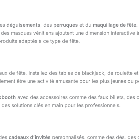
des
déguisements
, des
perruques
et du
maquillage de fête
.
des masques vénitiens ajoutent une dimension interactiv
oduits adaptés à ce type de fête.
x de fête. Installez des tables de blackjack, de roulette et
ement être une activité amusante pour les plus jeunes ou p
obooth
avec des accessoires comme des faux billets, des co
des solutions clés en main pour les professionnels.
 des
cadeaux d’invités
personnalisés, comme des dés, des c