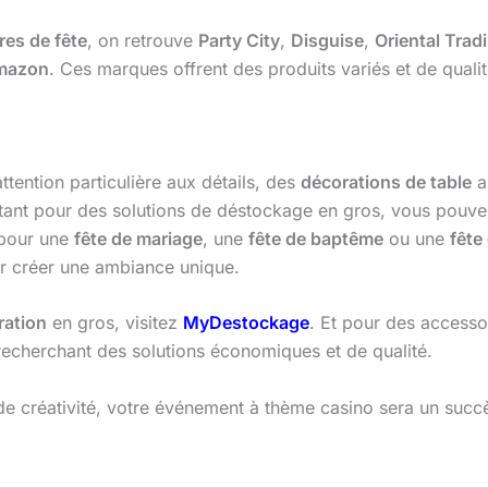
res de fête
, on retrouve
Party City
,
Disguise
,
Oriental Trad
mazon
. Ces marques offrent des produits variés et de qualit
tention particulière aux détails, des
décorations de table
a
tant pour des solutions de déstockage en gros, vous pouvez
 pour une
fête de mariage
, une
fête de baptême
ou une
fête
ur créer une ambiance unique.
ration
en gros, visitez
MyDestockage
. Et pour des accesso
recherchant des solutions économiques et de qualité.
e créativité, votre événement à thème casino sera un succès