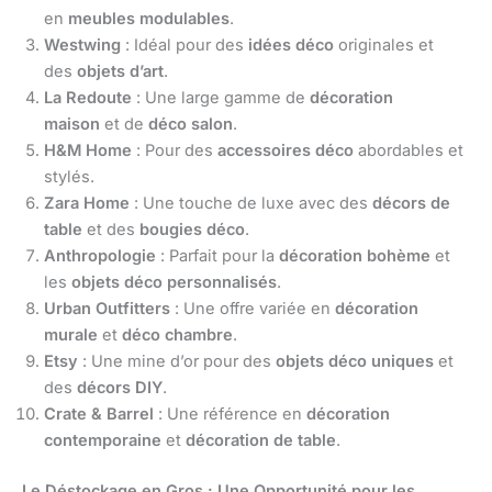
en
meubles modulables
.
Westwing
: Idéal pour des
idées déco
originales et
des
objets d’art
.
La Redoute
: Une large gamme de
décoration
maison
et de
déco salon
.
H&M Home
: Pour des
accessoires déco
abordables et
stylés.
Zara Home
: Une touche de luxe avec des
décors de
table
et des
bougies déco
.
Anthropologie
: Parfait pour la
décoration bohème
et
les
objets déco personnalisés
.
Urban Outfitters
: Une offre variée en
décoration
murale
et
déco chambre
.
Etsy
: Une mine d’or pour des
objets déco uniques
et
des
décors DIY
.
Crate & Barrel
: Une référence en
décoration
contemporaine
et
décoration de table
.
Le Déstockage en Gros : Une Opportunité pour les