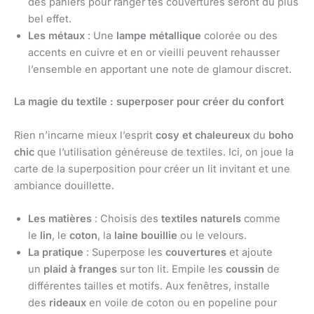
des paniers pour ranger tes couvertures seront du plus
bel effet.
Les métaux
: Une
lampe métallique
colorée ou des
accents en cuivre et en or vieilli peuvent rehausser
l’ensemble en apportant une note de glamour discret.
La magie du textile : superposer pour créer du confort
Rien n’incarne mieux l’esprit
cosy et chaleureux
du
boho
chic
que l’utilisation généreuse de textiles. Ici, on joue la
carte de la superposition pour créer un lit invitant et une
ambiance douillette.
Les matières
: Choisis des
textiles naturels
comme
le
lin
, le
coton
, la
laine bouillie
ou le velours.
La pratique
: Superpose les
couvertures
et ajoute
un
plaid à franges
sur ton lit. Empile les
coussin
de
différentes tailles et motifs. Aux fenêtres, installe
des
rideaux
en voile de coton ou en popeline pour