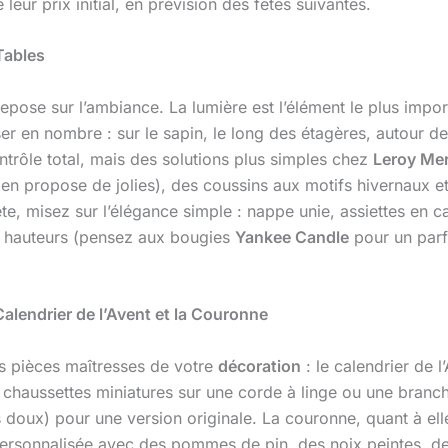
leur prix initial, en prévision des fêtes suivantes.
Tables
epose sur l’ambiance. La lumière est l’élément le plus impo
ser en nombre : sur le sapin, le long des étagères, autour
rôle total, mais des solutions plus simples chez
Leroy Mer
en propose de jolies), des coussins aux motifs hivernaux e
fête, misez sur l’élégance simple : nappe unie, assiettes 
es hauteurs (pensez aux bougies
Yankee Candle
pour un parf
alendrier de l’Avent et la Couronne
s pièces maîtresses de votre
décoration
: le calendrier de l
 chaussettes miniatures sur une corde à linge ou une branch
 doux) pour une version originale. La couronne, quant à ell
personnalisée avec des pommes de pin, des noix peintes, de