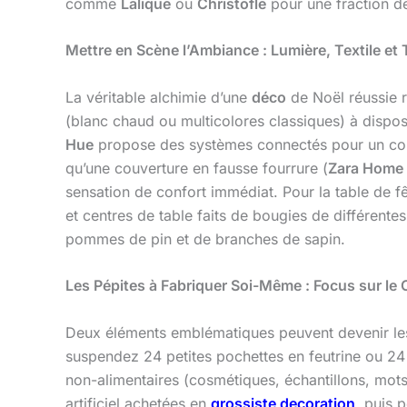
comme
Lalique
ou
Christofle
pour une fraction de 
Mettre en Scène l’Ambiance : Lumière, Textile et 
La véritable alchimie d’une
déco
de Noël réussie r
(blanc chaud ou multicolores classiques) à dispo
Hue
propose des systèmes connectés pour un cont
qu’une couverture en fausse fourrure (
Zara Home
sensation de confort immédiat. Pour la table de 
et centres de table faits de bougies de différent
pommes de pin et de branches de sapin.
Les Pépites à Fabriquer Soi-Même : Focus sur le C
Deux éléments emblématiques peuvent devenir le
suspendez 24 petites pochettes en feutrine ou 24
non-alimentaires (cosmétiques, échantillons, mots
artificiel achetées en
grossiste decoration
, puis 