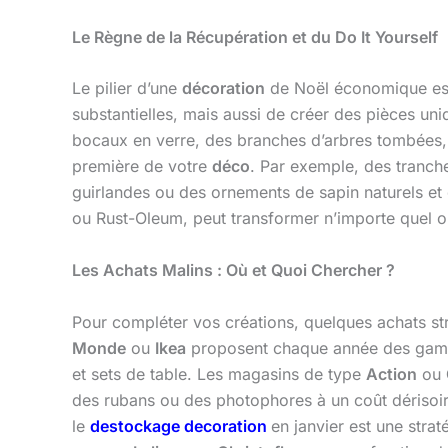
Le Règne de la Récupération et du Do It Yourself
Le pilier d’une
décoration
de Noël économique est 
substantielles, mais aussi de créer des pièces un
bocaux en verre, des branches d’arbres tombées, d
première de votre
déco
. Par exemple, des tranch
guirlandes ou des ornements de sapin naturels e
ou Rust-Oleum, peut transformer n’importe quel ob
Les Achats Malins : Où et Quoi Chercher ?
Pour compléter vos créations, quelques achats st
Monde
ou
Ikea
proposent chaque année des gamme
et sets de table. Les magasins de type
Action
ou
des rubans ou des photophores à un coût dérisoire
le
destockage decoration
en janvier est une stra