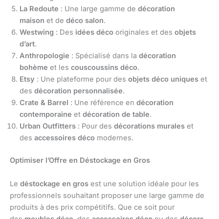
La Redoute
: Une large gamme de
décoration
maison
et de
déco salon
.
Westwing
: Des
idées déco
originales et des
objets
d’art
.
Anthropologie
: Spécialisé dans la
décoration
bohème
et les
couscoussins déco
.
Etsy
: Une plateforme pour des
objets déco uniques
et
des
décoration personnalisée
.
Crate & Barrel
: Une référence en
décoration
contemporaine
et
décoration de table
.
Urban Outfitters
: Pour des
décorations murales
et
des
accessoires déco
modernes.
Optimiser l’Offre en Déstockage en Gros
Le
déstockage en gros
est une solution idéale pour les
professionnels souhaitant proposer une large gamme de
produits à des prix compétitifs. Que ce soit pour
des
meubles déco
, des
accessoires déco
ou des
décors