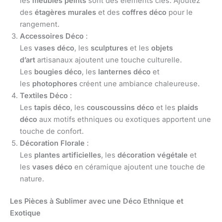
les
meubles peints
sont des éléments clés. Ajoutez
des
étagères murales
et des
coffres déco
pour le
rangement.
Accessoires Déco
:
Les
vases déco
, les
sculptures
et les
objets
d’art
artisanaux ajoutent une touche culturelle.
Les
bougies déco
, les
lanternes déco
et
les
photophores
créent une ambiance chaleureuse.
Textiles Déco
:
Les
tapis déco
, les
couscoussins déco
et les
plaids
déco
aux motifs ethniques ou exotiques apportent une
touche de confort.
Décoration Florale
:
Les
plantes artificielles
, les
décoration végétale
et
les
vases déco
en céramique ajoutent une touche de
nature.
Les Pièces à Sublimer avec une Déco Ethnique et
Exotique