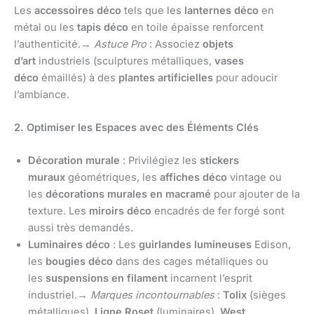
Les
accessoires déco
tels que les
lanternes déco
en
métal ou les
tapis déco
en toile épaisse renforcent
l’authenticité.→
Astuce Pro
: Associez
objets
d’art
industriels (sculptures métalliques,
vases
déco
émaillés) à des
plantes artificielles
pour adoucir
l’ambiance.
2. Optimiser les Espaces avec des Éléments Clés
Décoration murale
: Privilégiez les
stickers
muraux
géométriques, les
affiches déco
vintage ou
les
décorations murales en macramé
pour ajouter de la
texture. Les
miroirs déco
encadrés de fer forgé sont
aussi très demandés.
Luminaires déco
: Les
guirlandes lumineuses
Edison,
les
bougies déco
dans des cages métalliques ou
les
suspensions en filament
incarnent l’esprit
industriel.→
Marques incontournables
:
Tolix
(sièges
métalliques),
Ligne Roset
(luminaires),
West