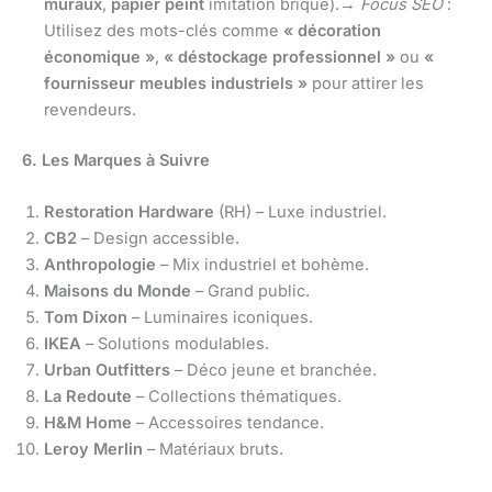
muraux
,
papier peint
imitation brique).→
Focus SEO
:
Utilisez des mots-clés comme
« décoration
économique »
,
« déstockage professionnel »
ou
«
fournisseur meubles industriels »
pour attirer les
revendeurs.
6. Les Marques à Suivre
Restoration Hardware
(RH) – Luxe industriel.
CB2
– Design accessible.
Anthropologie
– Mix industriel et bohème.
Maisons du Monde
– Grand public.
Tom Dixon
– Luminaires iconiques.
IKEA
– Solutions modulables.
Urban Outfitters
– Déco jeune et branchée.
La Redoute
– Collections thématiques.
H&M Home
– Accessoires tendance.
Leroy Merlin
– Matériaux bruts.