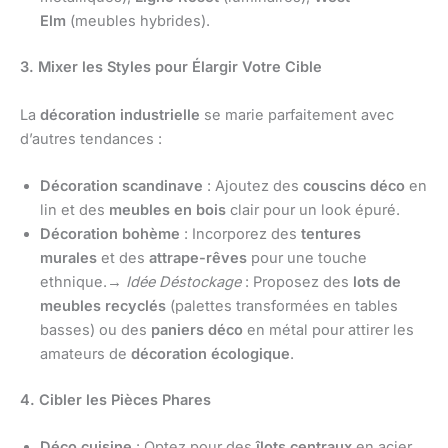
Elm
(meubles hybrides).
3. Mixer les Styles pour Élargir Votre Cible
La
décoration industrielle
se marie parfaitement avec
d’autres tendances :
Décoration scandinave
: Ajoutez des
couscins déco
en
lin et des
meubles en bois
clair pour un look épuré.
Décoration bohème
: Incorporez des
tentures
murales
et des
attrape-rêves
pour une touche
ethnique.→
Idée Déstockage
: Proposez des
lots de
meubles recyclés
(palettes transformées en tables
basses) ou des
paniers déco
en métal pour attirer les
amateurs de
décoration écologique
.
4. Cibler les Pièces Phares
Déco cuisine
: Optez pour des
îlots centraux
en acier,