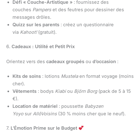
Défi « Couche-Artistique »
: fournissez des
couches
Pampers
et des feutres pour dessiner des
messages drôles.
Quizz sur les parents
: créez un questionnaire
via
Kahoot!
(gratuit).
6.
Cadeaux : Utilité et Petit Prix
Orientez vers des
cadeaux groupés
ou
d’occasion
:
Kits de soins
: lotions
Mustela
en format voyage (moins
cher).
Vêtements
: bodys
Kiabi
ou
Björn Borg
(pack de 5 à 15
€).
Location de matériel
: poussette
Babyzen
Yoyo
sur
AllôVoisins
(30 % moins cher que le neuf).
7.
L’Émotion Prime sur le Budget