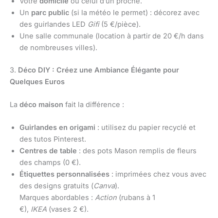
Votre
domicile
ou celui d’un proche.
Un
parc public
(si la météo le permet) : décorez avec
des guirlandes LED
Gifi
(5 €/pièce).
Une salle communale (location à partir de 20 €/h dans
de nombreuses villes).
3.
Déco DIY : Créez une Ambiance Élégante pour
Quelques Euros
La
déco maison
fait la différence :
Guirlandes en origami
: utilisez du papier recyclé et
des tutos Pinterest.
Centres de table
: des pots Mason remplis de fleurs
des champs (0 €).
Étiquettes personnalisées
: imprimées chez vous avec
des designs gratuits (
Canva
).
Marques abordables :
Action
(rubans à 1
€),
IKEA
(vases 2 €).