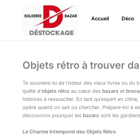
Aller
au
Accueil
Déco
contenu
Objets rétro à trouver d
Te souviens-tu de l’odeur des vieux livres ou du b
quête d’
objets rétro
au cœur des
bazars
et
broca
histoires à ressusciter. En tant qu’expert en chi
opère quand on sait où chercher. Prépare-toi à exp
découvrons pourquoi les
bazars
sont les gardiens
Le Charme Intemporel des Objets Rétro