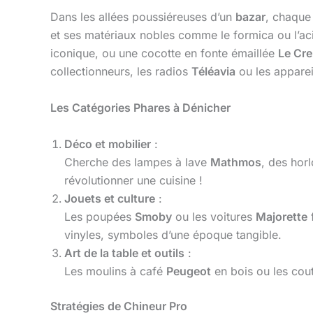
Dans les allées poussiéreuses d’un
bazar
, chaqu
et ses matériaux nobles comme le formica ou l’aci
iconique, ou une cocotte en fonte émaillée
Le Cre
collectionneurs, les radios
Téléavia
ou les appare
Les Catégories Phares à Dénicher
Déco et mobilier
:
Cherche des lampes à lave
Mathmos
, des hor
révolutionner une cuisine !
Jouets et culture
:
Les poupées
Smoby
ou les voitures
Majorette
f
vinyles, symboles d’une époque tangible.
Art de la table et outils
:
Les moulins à café
Peugeot
en bois ou les co
Stratégies de Chineur Pro