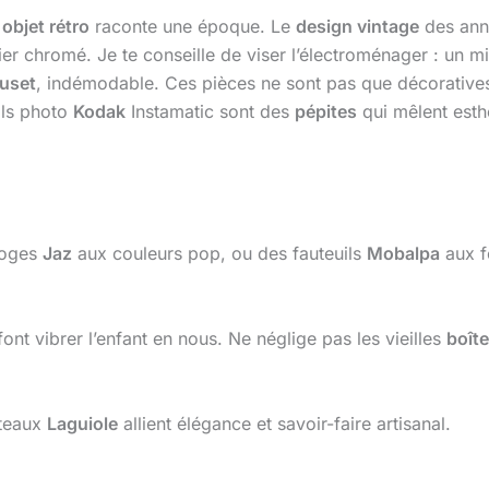
e
objet rétro
raconte une époque. Le
design vintage
des ann
er chromé. Je te conseille de viser l’électroménager : un m
uset
, indémodable. Ces pièces ne sont pas que décoratives
ils photo
Kodak
Instamatic sont des
pépites
qui mêlent esthé
loges
Jaz
aux couleurs pop, ou des fauteuils
Mobalpa
aux f
ont vibrer l’enfant en nous. Ne néglige pas les vieilles
boîte
uteaux
Laguiole
allient élégance et savoir-faire artisanal.