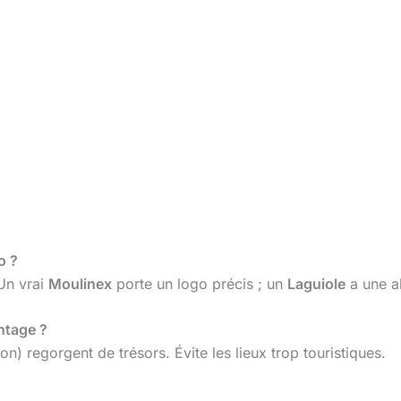
o ?
Un vrai
Moulinex
porte un logo précis ; un
Laguiole
a une ab
intage ?
) regorgent de trésors. Évite les lieux trop touristiques.