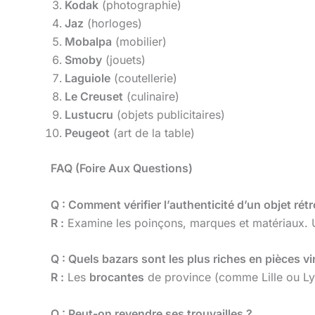
Kodak
(photographie)
Jaz
(horloges)
Mobalpa
(mobilier)
Smoby
(jouets)
Laguiole
(coutellerie)
Le Creuset
(culinaire)
Lustucru
(objets publicitaires)
Peugeot
(art de la table)
FAQ (Foire Aux Questions)
Q : Comment vérifier l’authenticité d’un objet rétr
R :
Examine les poinçons, marques et matériaux. 
Q : Quels bazars sont les plus riches en pièces v
R :
Les
brocantes
de province (comme Lille ou Lyon
Q : Peut-on revendre ses trouvailles ?