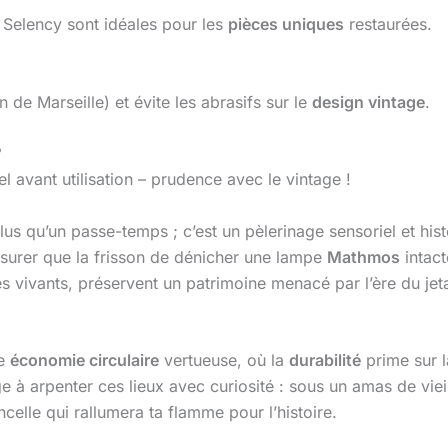
Selency sont idéales pour les
pièces uniques
restaurées.
 de Marseille) et évite les abrasifs sur le
design vintage
.
?
l avant utilisation – prudence avec le vintage !
lus qu’un passe-temps ; c’est un pèlerinage sensoriel et his
’assurer que la frisson de dénicher une lampe
Mathmos
intac
s vivants, préservent un patrimoine menacé par l’ère du jeta
ne
économie circulaire
vertueuse, où la
durabilité
prime sur 
ge à arpenter ces lieux avec curiosité : sous un amas de viei
celle qui rallumera ta flamme pour l’histoire.