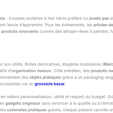
nts
: trousses scolaires à leur héros préféré ou
jouets pas 
lent l’envie d’apprendre. Pour les événements, les
articles de
s
produits innovants
comme des attrape-rêves à peindre, f
 son utilité. Boîtes décoratives, étagères modulaires (
Marq
fis d’
organisation maison
. Côté entretien, des
produits m
 deviennent des
objets pratiques
grâce à un packaging soi
 accessibles via un
grossiste bazar
.
 en mêlant personnalisation, utilité et respect du budget. 
des
gadgets originaux
sans renoncer à la qualité ou à l’émo
 des
ustensiles pratiques
gravés, chaque présent raconte un