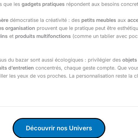
is que les
gadgets pratiques
répondent aux besoins concret
hère
démocratise la créativité : des
petits meubles
aux
acce
es organisation
prouvent que le pratique peut être esthétiq
lins
et
produits multifonctions
(comme un tablier avec poche
sus du bazar sont aussi écologiques : privilégier des
objets
its d’entretien
concentrés, chaque geste compte. Que vous
iller les yeux de vos proches. La personnalisation reste la c
Découvrir nos Univers