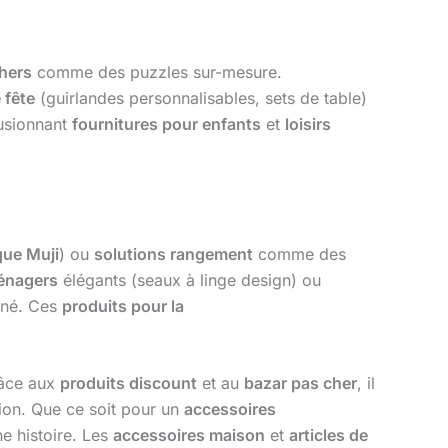
chers
comme des puzzles sur-mesure.
 fête
(guirlandes personnalisables, sets de table)
usionnant
fournitures pour enfants
et
loisirs
ue Muji
) ou
solutions rangement
comme des
énagers
élégants (seaux à linge design) ou
gné. Ces
produits pour la
Grâce aux
produits discount
et au
bazar pas cher
, il
tion. Que ce soit pour un
accessoires
e histoire. Les
accessoires maison
et
articles de