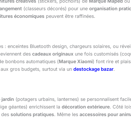
nitures créatives
(stickers, pochoirs) de
Marque Maped
o
 rangement
(classeurs décorés) pour une
organisation prati
nitures économiques
peuvent être raffinées.
 : enceintes Bluetooth design, chargeurs solaires, ou révei
eviennent des
cadeaux originaux
une fois customisés (coq
 de bonbons automatiques (
Marque Xiaomi
) font rire et plai
 aux gros budgets, surtout via un
destockage bazar
.
 jardin
(potagers urbains, lanternes) se personnalisent fac
ige géantes) enrichissent la
décoration extérieure
. Côté loi
t des
solutions pratiques
. Même les
accessoires pour anim