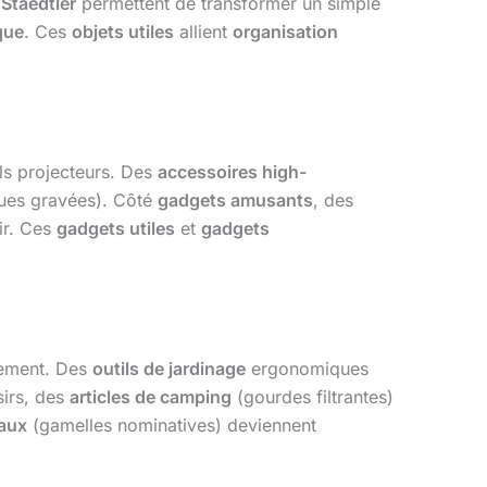
u
Staedtler
permettent de transformer un simple
que
. Ces
objets utiles
allient
organisation
ls projecteurs. Des
accessoires high-
ues gravées). Côté
gadgets amusants
, des
sir. Ces
gadgets utiles
et
gadgets
ilement. Des
outils de jardinage
ergonomiques
sirs, des
articles de camping
(gourdes filtrantes)
aux
(gamelles nominatives) deviennent