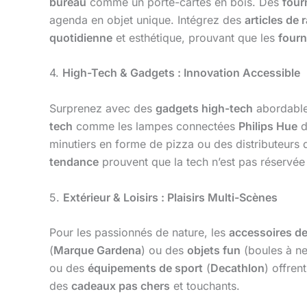
bureau
comme un porte-cartes en bois. Des
four
agenda en objet unique. Intégrez des
articles de
quotidienne
et esthétique, prouvant que les
four
4.
High-Tech & Gadgets : Innovation Accessible
Surprenez avec des
gadgets high-tech
abordables
tech
comme les lampes connectées
Philips Hue
d
minutiers en forme de pizza ou des distributeurs
tendance
prouvent que la tech n’est pas réservée
5.
Extérieur & Loisirs : Plaisirs Multi-Scènes
Pour les passionnés de nature, les
accessoires de
(
Marque Gardena
) ou des
objets fun
(boules à ne
ou des
équipements de sport
(
Decathlon
) offren
des
cadeaux pas chers
et touchants.