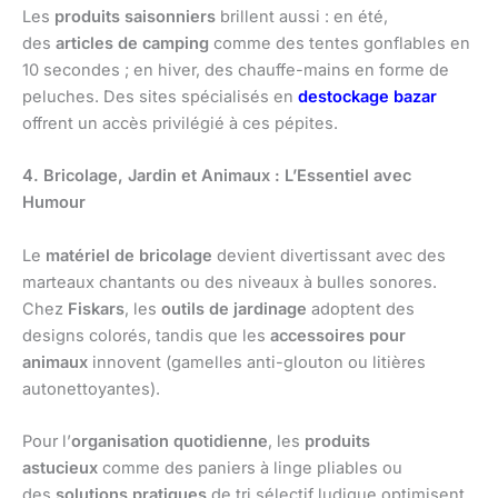
Les
produits saisonniers
brillent aussi : en été,
des
articles de camping
comme des tentes gonflables en
10 secondes ; en hiver, des chauffe-mains en forme de
peluches. Des sites spécialisés en
destockage bazar
offrent un accès privilégié à ces pépites.
4. Bricolage, Jardin et Animaux : L’Essentiel avec
Humour
Le
matériel de bricolage
devient divertissant avec des
marteaux chantants ou des niveaux à bulles sonores.
Chez
Fiskars
, les
outils de jardinage
adoptent des
designs colorés, tandis que les
accessoires pour
animaux
innovent (gamelles anti-glouton ou litières
autonettoyantes).
Pour l’
organisation quotidienne
, les
produits
astucieux
comme des paniers à linge pliables ou
des
solutions pratiques
de tri sélectif ludique optimisent