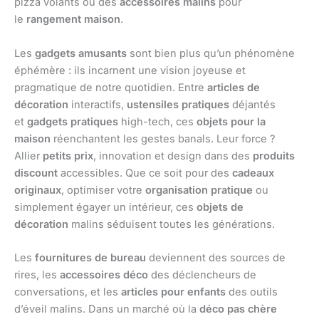
pizza volants ou des
accessoires malins
pour
le
rangement maison
.
Les
gadgets amusants
sont bien plus qu’un phénomène
éphémère : ils incarnent une vision joyeuse et
pragmatique de notre quotidien. Entre
articles de
décoration
interactifs,
ustensiles pratiques
déjantés
et
gadgets pratiques
high-tech, ces
objets pour la
maison
réenchantent les gestes banals. Leur force ?
Allier
petits prix
, innovation et design dans des
produits
discount
accessibles. Que ce soit pour des
cadeaux
originaux
, optimiser votre
organisation pratique
ou
simplement égayer un intérieur, ces
objets de
décoration
malins séduisent toutes les générations.
Les
fournitures de bureau
deviennent des sources de
rires, les
accessoires déco
des déclencheurs de
conversations, et les
articles pour enfants
des outils
d’éveil malins. Dans un marché où la
déco pas chère