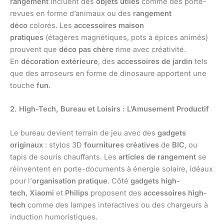
rangement
incluent des
objets utiles
comme des porte-
revues en forme d’animaux ou des
rangement
déco
colorés. Les
accessoires maison
pratiques
(étagères magnétiques, pots à épices animés)
prouvent que
déco pas chère
rime avec créativité.
En
décoration extérieure
, des
accessoires de jardin
tels
que des arroseurs en forme de dinosaure apportent une
touche
fun
.
2. High-Tech, Bureau et Loisirs : L’Amusement Productif
Le bureau devient terrain de jeu avec des
gadgets
originaux
: stylos 3D
fournitures créatives
de
BIC
, ou
tapis de souris chauffants. Les
articles de rangement
se
réinventent en porte-documents à énergie solaire, idéaux
pour l’
organisation pratique
. Côté
gadgets high-
tech
,
Xiaomi
et
Philips
proposent des
accessoires high-
tech
comme des lampes interactives ou des chargeurs à
induction humoristiques.