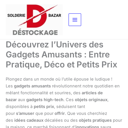
Aller
au
contenu
Découvrez l’Univers des
Gadgets Amusants : Entre
Pratique, Déco et Petits Prix
Plongez dans un monde où l’utile épouse le ludique !
Les
gadgets amusants
révolutionnent notre quotidien en
mêlant fonctionnalité et sourires, des
articles de
bazar
aux
gadgets high-tech
. Ces
objets originaux
,
disponibles à
petits prix
, séduisent tant
pour
s’amuser
que pour
offrir
. Que vous cherchiez
des
idées cadeaux
décalées ou des
objets pratiques
pour
la maison, ce marché foisonnant d’
innovations
saura