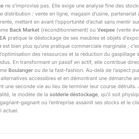
ge
ne s’improvise pas. Elle exige une analyse fine des stocks p
e distribution : vente en ligne, magasin d’usine, partenaria
nte, mettant en avant l’opportunité d’achat sans mentir sur l
omme
Back Market
(reconditionnement) ou
Veepee
(vente év
KEA
pratique le déstockage de ses meubles et objets d’exposi
e
est bien plus qu’une pratique commerciale marginale ; c’es
optimisation des ressources et la réduction du gaspillage s
us. En transformant un passif en actif, elle contribue direc
omme
Boulanger
ou de la fast-fashion. Au-delà de l’aspect p
es alternatives accessibles et en démontrant une démarche an
ent une seconde vie au lieu de terminer leur course détruits
alité, le modèle de la
solderie déstockage
, qu’il soit phys
 gagnant-gagnant où l’entreprise assainit ses stocks et le c
l actuel.