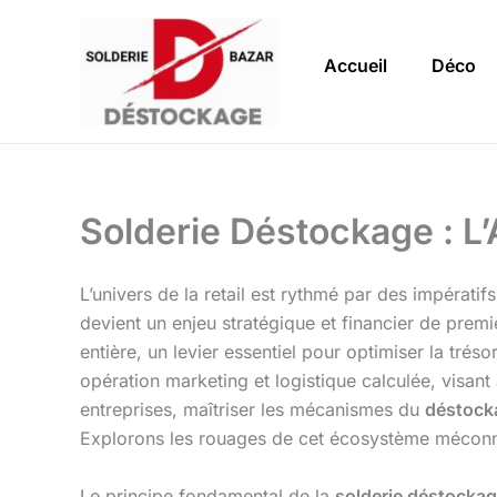
Aller
au
Accueil
Déco
contenu
Solderie Déstockage : L’
L’univers de la retail est rythmé par des impérati
devient un enjeu stratégique et financier de premi
entière, un levier essentiel pour optimiser la trés
opération marketing et logistique calculée, visant
entreprises, maîtriser les mécanismes du
déstock
Explorons les rouages de cet écosystème méconnu q
Le principe fondamental de la
solderie déstocka