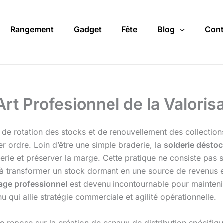
Rangement
Gadget
Fête
Blog
Cont
Art Profesionnel de la Valori
fs de rotation des stocks et de renouvellement des collectio
er ordre. Loin d’être une simple braderie, la
solderie désto
orerie et préserver la marge. Cette pratique ne consiste pas s
 à transformer un stock dormant en une source de revenus et 
age professionnel
est devenu incontournable pour maintenir
ui allie stratégie commerciale et agilité opérationnelle.
ge
repose sur la création de canaux de distribution spécifiqu