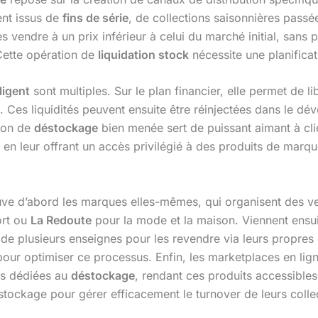
ent issus de
fins de série
, de collections saisonnières pass
les vendre à un prix inférieur à celui du marché initial, san
Cette opération de
liquidation stock
nécessite une planificat
ligent
sont multiples. Sur le plan financier, elle permet de l
 Ces liquidités peuvent ensuite être réinjectées dans le d
ion de
déstockage
bien menée sert de puissant aimant à clien
ts en leur offrant un accès privilégié à des produits de marqu
rouve d’abord les marques elles-mêmes, qui organisent des 
ort ou
La Redoute
pour la mode et la maison. Viennent ensui
 de plusieurs enseignes pour les revendre via leurs propres
pour optimiser ce processus. Enfin, les marketplaces en lign
ns dédiées au
déstockage
, rendant ces produits accessibles
éstockage pour gérer efficacement le turnover de leurs colle