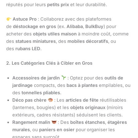
réputés pour leurs
petits prix
et leur durabilité.
Astuce Pro
: Collaborez avec des plateformes
de
déstockage en gros
(ex.
Alibaba
,
BulkBuy
) pour
acheter des
objets utiles maison
à moindre coût, comme
des
statues miniatures
, des
mobiles décoratifs
, ou
des
rubans LED
.
2. Les Catégories Clés à Cibler en Gros
Accessoires de jardin
: Optez pour des
outils de
jardinage
compacts, des
bacs à plantes
empilables, ou
des
tonnelles pliables
.
Déco pas chère
: Les
articles de fête
réutilisables
(lanternes, bougies) et les
objets originaux
(miroirs
extérieurs, cadres résistants) séduisent les clients.
Rangement malin
: Des
boîtes étanches
,
étagères
murales
, ou
paniers en osier
pour organiser les
espaces sans surcoût.