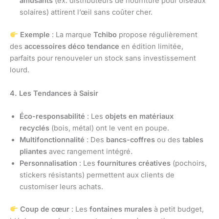
amusants
(ex. distributeurs de nourriture pour oiseaux
solaires) attirent l’œil sans coûter cher.
Exemple
: La marque
Tchibo
propose régulièrement
des
accessoires déco tendance
en édition limitée,
parfaits pour renouveler un stock sans investissement
lourd.
4. Les Tendances à Saisir
Éco-responsabilité
: Les
objets en matériaux
recyclés
(bois, métal) ont le vent en poupe.
Multifonctionnalité
: Des
bancs-coffres
ou des
tables
pliantes
avec rangement intégré.
Personnalisation
: Les
fournitures créatives
(pochoirs,
stickers résistants) permettent aux clients de
customiser leurs achats.
Coup de cœur
: Les
fontaines murales
à petit budget,